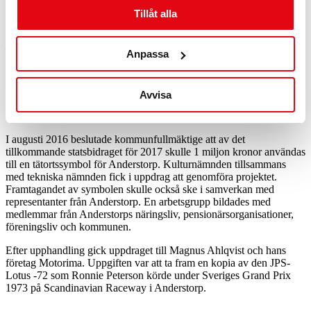
Raceway som starkast lysande symbol för detta, säger Anton Sjödell
Tillåt alla
(M), kommunstyrelsens 1:e vice ordförande.
– Det har varit en lång resa hit, men vilket fantastiskt resultat det
Anpassa
blev! Jag tycker att det är välinvesterad tid och pengar och vill rikta
ett stort tack till arbetsgruppen, säger Marie Johansson (S),
kommunstyrelsens 2:e vice ordförande.
Avvisa
Bakgrund
I augusti 2016 beslutade kommunfullmäktige att av det
tillkommande statsbidraget för 2017 skulle 1 miljon kronor användas
till en tätortssymbol för Anderstorp. Kulturnämnden tillsammans
med tekniska nämnden fick i uppdrag att genomföra projektet.
Framtagandet av symbolen skulle också ske i samverkan med
representanter från Anderstorp. En arbetsgrupp bildades med
medlemmar från Anderstorps näringsliv, pensionärsorganisationer,
föreningsliv och kommunen.
Efter upphandling gick uppdraget till Magnus Ahlqvist och hans
företag Motorima. Uppgiften var att ta fram en kopia av den JPS-
Lotus -72 som Ronnie Peterson körde under Sveriges Grand Prix
1973 på Scandinavian Raceway i Anderstorp.