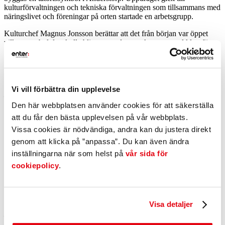
kulturförvaltningen och tekniska förvaltningen som tillsammans med
näringslivet och föreningar på orten startade en arbetsgrupp.
Kulturchef Magnus Jonsson berättar att det från början var öppet
vilken symbol det skulle bli men att det ganska snart stod klart för
arbetsgruppen att motorsporten och dess betydelse för Anderstorp
skulle vara utgångspunkt för projektet. Medlemmarna i gruppen tog
tillbaka frågan till sina respektive föreningar och nätverk för att höra
om detta vara rätt väg att gå.
Vi vill förbättra din upplevelse
– Det visade sig vara full uppslutning kring inriktningen.
Arbetsgruppen beslutade sig för att undersöka förutsättningarna
Den här webbplatsen använder cookies för att säkerställa
kring att få fram en Formel 1-bil som tätortssymbol, säger Peter
att du får den bästa upplevelsen på vår webbplats.
Edvinsson, teknisk chef.
Vissa cookies är nödvändiga, andra kan du justera direkt
genom att klicka på ”anpassa”. Du kan även ändra
En av de äldsta i landet
inställningarna när som helst på
vår sida för
Anderstorp är förknippad med motorsport både nationellt och
cookiepolicy
.
internationellt och då framförallt F1-tävlingarna åren 1973-1978.
Det finns även ett kulturarv kring motorsport i Gislaved med
speedwaybanan som byggdes redan på 1930-talet och är en av de
äldsta i landet.
Visa detaljer
– Vi vill med symbolen för Anderstorp lyfta fram motorsportens
förankring i hela vår bygd, med F1-tävlingarna på Scandinavian