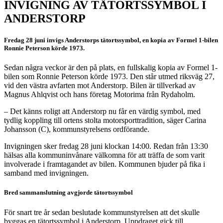
INVIGNING AV TÄTORTSSYMBOL I
ANDERSTORP
Fredag 28 juni invigs Anderstorps tätortssymbol, en kopia av Formel 1-bilen
Ronnie Peterson körde 1973.
Sedan några veckor är den på plats, en fullskalig kopia av Formel 1-
bilen som Ronnie Peterson körde 1973. Den står utmed riksväg 27,
vid den västra avfarten mot Anderstorp. Bilen är tillverkad av
Magnus Ahlqvist och hans företag Motorima från Rydaholm.
– Det känns roligt att Anderstorp nu får en värdig symbol, med
tydlig koppling till ortens stolta motorsporttradition, säger Carina
Johansson (C), kommunstyrelsens ordförande.
Invigningen sker fredag 28 juni klockan 14:00. Redan från 13:30
hälsas alla kommuninvånare välkomna för att träffa de som varit
involverade i framtagandet av bilen. Kommunen bjuder på fika i
samband med invigningen.
Bred sammanslutning avgjorde tätortssymbol
För snart tre år sedan beslutade kommunstyrelsen att det skulle
byggas en tätortssymbol i Anderstorp. Uppdraget gick till