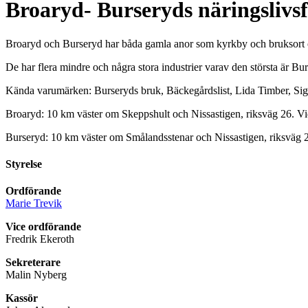
Broaryd- Burseryds näringslivs
Broaryd och Burseryd har båda gamla anor som kyrkby och bruksort 
De har flera mindre och några stora industrier varav den största är B
Kända varumärken: Burseryds bruk, Bäckegårdslist, Lida Timber, Si
Broaryd: 10 km väster om Skeppshult och Nissastigen, riksväg 26. V
Burseryd: 10 km väster om Smålandsstenar och Nissastigen, riksväg 
Styrelse
Ordförande
Marie Trevik
Vice ordförande
Fredrik Ekeroth
Sekreterare
Malin Nyberg
Kassör