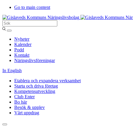
Go to main content
Sök
Entergislaved
Nyheter
Kalender
Podd
Kontakt
Näringslivsföreningar
In English
Etablera och expandera verksamhet
Starta och driva företag
Kompetensutveckling
Club Enter
Bo här
Besök & upplev
Vårt uppdrag