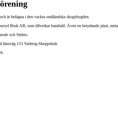
förening
och är belägna i den vackra småländska skogsbygden.
urseryd Bruk AB, som tillverkar bandstål. Även en betydande plast, meta
gnode och Stebro.
id länsväg 153 Varberg-Skeppshult.
26.