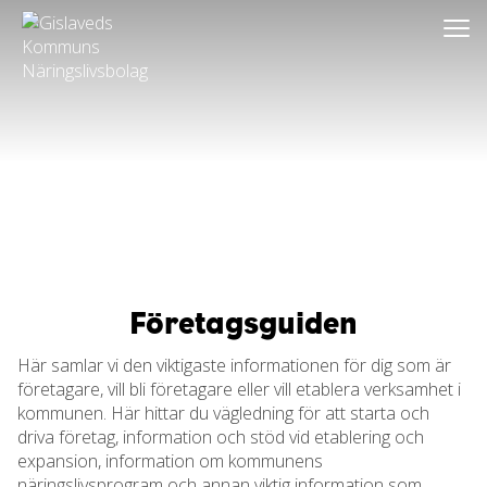
Go
to
main
content
Företagsguiden
Här samlar vi den viktigaste informationen för dig som är
företagare, vill bli företagare eller vill etablera verksamhet i
kommunen. Här hittar du vägledning för att starta och
driva företag, information och stöd vid etablering och
expansion, information om kommunens
näringslivsprogram och annan viktig information som