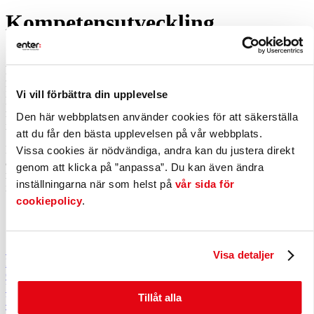
Kompetensutveckling
Att matcha företagens behov med rätt kompetens är en av våra
prioriterade uppgifter. Vi arbetar för att skapa de bästa
förutsättningarna för näringslivet att hitta, utveckla och behålla den
Vi vill förbättra din upplevelse
kompetens som krävs – både nu och i framtiden. Genom samverkan
med näringslivet och olika utbildningsaktörer är vi med och driver
Den här webbplatsen använder cookies för att säkerställa
initiativ som stärker kompetensförsörjningen i kommunen.
att du får den bästa upplevelsen på vår webbplats.
Initiativ som bland annat SKAL, Ung Företagsamhet och PRAO är
Vissa cookies är nödvändiga, andra kan du justera direkt
alla viktiga delar i att skapa utbildande möten mellan elever och vårt
genom att klicka på ”anpassa”. Du kan även ändra
näringsliv, och säkra en relevant och hållbar kompetensförsörjning
inställningarna när som helst på
vår sida för
inför framtiden.
cookiepolicy
.
SKAL
Visa detaljer
PRAO
Campus Gislaved
Ung Företagsamhet
Tillåt alla
UngDrive
Teknikcollege