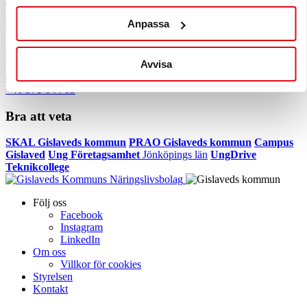
Anpassa
Kontakta oss
Ellen Åkesson
Avvisa
Näringslivsutvecklare, Enter Gislaved
ellen@entergislaved.se
+46 371-844 83
Bra att veta
SKAL Gislaveds kommun
PRAO Gislaveds kommun
Campus
Gislaved
Ung Företagsamhet
Jönköpings län
UngDrive
Teknikcollege
Följ oss
Facebook
Instagram
LinkedIn
Om oss
Villkor för cookies
Styrelsen
Kontakt