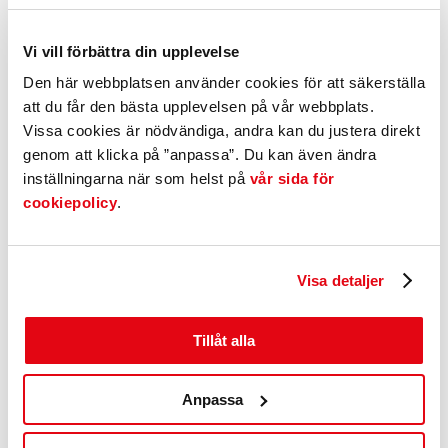
Bolagsformer och Registrering
Vi vill förbättra din upplevelse
När du startar företag behöver du först avgöra om din verksamhet
Den här webbplatsen använder cookies för att säkerställa
räknas som hobby eller näringsverksamhet. En hobby bedrivs på
att du får den bästa upplevelsen på vår webbplats.
fritiden utan tydligt vinstsyfte, medan näringsverksamhet är
Vissa cookies är nödvändiga, andra kan du justera direkt
självständig, varaktig och drivs med mål att gå med vinst (bedöms
av Skatteverket).
genom att klicka på ”anpassa”. Du kan även ändra
inställningarna när som helst på
vår sida för
Därefter väljer du bolagsform, till exempel enskild firma, aktiebolag
cookiepolicy
.
eller handelsbolag.
Nästa steg är att registrera företaget hos Bolagsverket (gäller
exempelvis aktiebolag och handelsbolag) och ansöka om F- eller
FA-skatt hos Skatteverket. Detta gör du enklast via verksamt.se, där
Visa detaljer
du också får vägledning.
Kontakta vår affärsutvecklare, så får du hjälp igenom hela
Tillåt alla
processen.
Kontakta oss
Anpassa
Carolina Baaz Svensson
Affärsutvecklare, Enter Gislaved