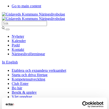
Go to main content
Sök
Entergislaved
Nyheter
Kalender
Podd
Kontakt
Näringslivsföreningar
In English
Etablera och expandera verksamhet
Starta och driva företag
Kompetensutveckling
Club Enter
Bo här
Besök & upplev
Vårt uppdrag