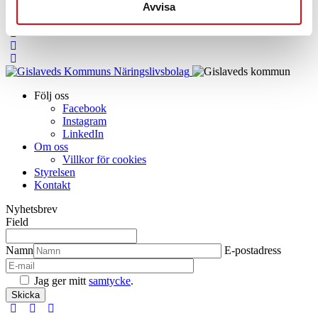
Avvisa
carolina@entergislaved.se
+46 371 844 82
Följ oss
Facebook
Instagram
LinkedIn
Om oss
Villkor för cookies
Styrelsen
Kontakt
Nyhetsbrev
Field
Namn
E-postadress
Jag ger mitt
samtycke
.
Facebook
Instagram
LinkedIn