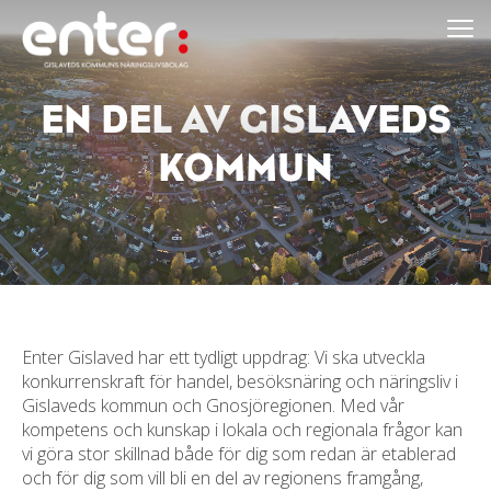
Go
to
main
content
EN DEL AV GISLAVEDS
KOMMUN
Enter Gislaved har ett tydligt uppdrag: Vi ska utveckla
konkurrenskraft för handel, besöksnäring och näringsliv i
Gislaveds kommun och Gnosjö­regionen. Med vår
kompetens och kunskap i lokala och regionala frågor kan
vi göra stor skillnad både för dig som redan är etablerad
och för dig som vill bli en del av regionens framgång,