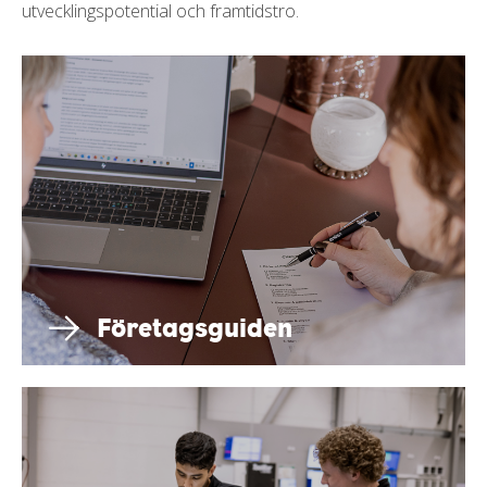
utvecklingspotential och framtidstro.
Företagsguiden