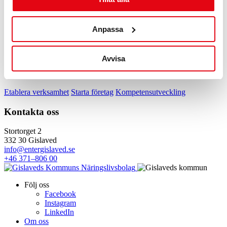
Arrangör: Värnamo Näringsliv och Swedbank Värnamo
Anmäl
Anpassa
Se fler kalendrar
Dela inlägget:
Avvisa
Snabblänkar
Etablera verksamhet
Starta företag
Kompetensutveckling
Kontakta oss
Stortorget 2
332 30 Gislaved
info@entergislaved.se
+46 371–806 00
Följ oss
Facebook
Instagram
LinkedIn
Om oss