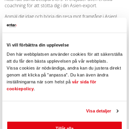
coachning för att stötta dig i din Asien-export.
Anmäl dig idag och börja din resa mot framgång i Asien!
DETALJER:
Datum:
tisdag 17/11
Vi vill förbättra din upplevelse
Tid:
08.00-10.30
Den här webbplatsen använder cookies för att säkerställa
att du får den bästa upplevelsen på vår webbplats.
Plats:
Hestra Handsken, Äspåvägen 5, 33571 Hestra
Vissa cookies är nödvändiga, andra kan du justera direkt
AGENDA:
genom att klicka på ”anpassa”. Du kan även ändra
inställningarna när som helst på
vår sida för
08.00-08.10: Introduktion
cookiepolicy
.
08.10-09.30: Din guide till framgång i Asien
09.30-10.00: Hestra Handskens
Asien expansion
Visa detaljer
10.00-10.30:
Interaktiv affärskulturell diskussion
Interaktiv föreläsning av Andrea Staxbergoch Johan
Tillåt alla