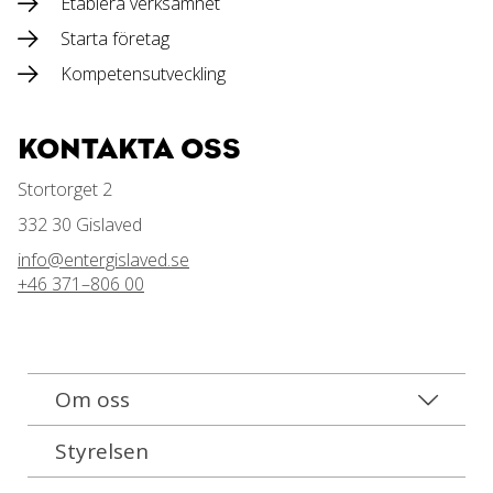
Etablera verksamhet
Starta företag
Kompetensutveckling
KONTAKTA OSS
Stortorget 2
332 30 Gislaved
info@entergislaved.se
+46 371–806 00
Om oss
Styrelsen