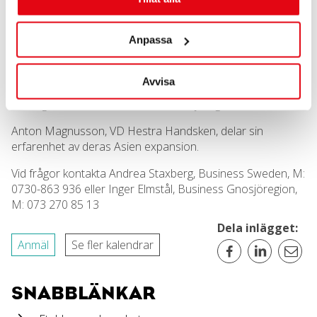
Lennefalk från Business Sweden Asia-Pacific.
Andrea är Regional Manager Business Development, Asia-
Anpassa
Pacific baserad i Singapore och Johan är Trade & Invest
Commissioner i Filippinerna.
Avvisa
Introduktion avNiclas Hiljemark, Näringslivschef Gislaved
och lnger Elmstål, VD Business Gnosjöregion AB.
Anton Magnusson, VD Hestra Handsken,
delar sin
erfarenhet av deras Asien expansion.
Vid frågor kontakta Andrea Staxberg, Business Sweden, M:
0730-863 936 eller Inger Elmstål, Business Gnosjöregion,
M: 073 270 85 13
Dela inlägget:
Anmäl
Se fler kalendrar
SNABBLÄNKAR