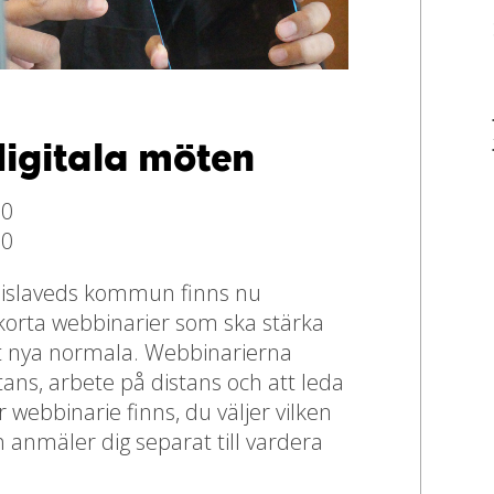
digitala möten
00
00
 Gislaveds kommun finns nu
 korta webbinarier som ska stärka
det nya normala. Webbinarierna
ns, arbete på distans och att leda
r webbinarie finns, du väljer vilken
och anmäler dig separat till vardera