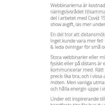
Webbinarierna är kostnads
näringslivsrådet tillsam
del i arbetet med Covid 1
show avgift, läs mer unde
En del tror att distansmöt
Inget kunde vara mer fel!
& leda övningar för små oc
Stora webbinarier eller 
fysiskt eller på distans ä
kommunicerar med. Rätt 
precis lika bra, och i viss
möten. Men vanliga utmani
och hålla energin uppe i 
Under ett inspirerande till