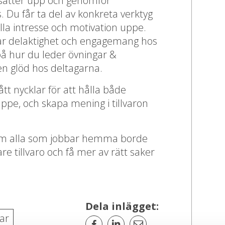
 sätter upp och genomför
. Du får ta del av konkreta verktyg
lla intresse och motivation uppe.
r delaktighet och engagemang hos
på hur du leder övningar &
n glöd hos deltagarna.
tt nycklar för att hålla både
ppe, och skapa mening i tillvaron
.
som alla som jobbar hemma borde
re tillvaro och få mer av rätt saker
Dela inlägget:
ar