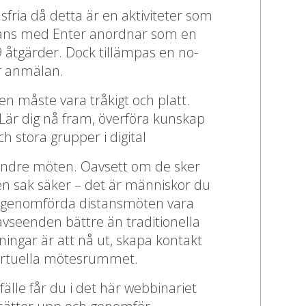
fria då detta är en aktiviteter som
mans med Enter anordnar som en
9 åtgärder. Dock tillämpas en no-
r anmälan.
en måste vara tråkigt och platt.
 Lär dig nå fram, överföra kunskap
h stora grupper i digital
mindre möten. Oavsett om de sker
r en sak säker – det är människor du
genomförda distansmöten vara
a avseenden bättre än traditionella
ngar är att nå ut, skapa kontakt
virtuella mötesrummet.
fälle får du i det här webbinariet