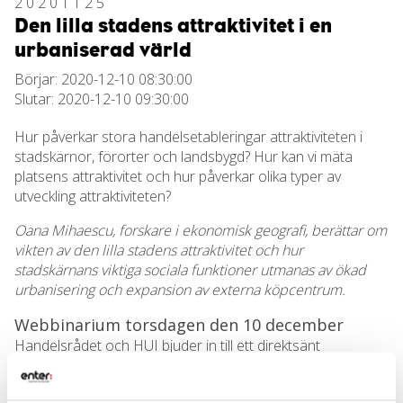
20201125
Den lilla stadens attraktivitet i en
urbaniserad värld
Börjar: 2020-12-10 08:30:00
Slutar: 2020-12-10 09:30:00
Hur påverkar stora handelsetableringar attraktiviteten i
stadskärnor, förorter och landsbygd? Hur kan vi mäta
platsens attraktivitet och hur påverkar olika typer av
utveckling attraktiviteten?
Oana Mihaescu, forskare i ekonomisk geografi, berättar om
vikten av den lilla stadens attraktivitet och hur
stadskärnans viktiga sociala funktioner utmanas av ökad
urbanisering och expansion av externa köpcentrum.
Webbinarium torsdagen den 10 december
Handelsrådet och HUI bjuder in till ett direktsänt
webbinarium med Oana Mihaescu på temat
”Den lilla
stadens attraktivitet”
.