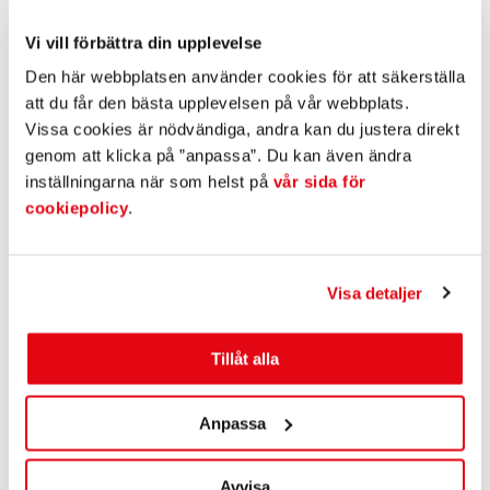
Seminariet genomförs digitalt via Zoom, en lyssningslänk
kommer att skickas ut två dagar före webbinariet. Det finns
Vi vill förbättra din upplevelse
möjlighet att ställa frågor under sändningen. Medverkar på
Den här webbplatsen använder cookies för att säkerställa
seminariet gör även Jan Jörnmark som har fotograferat
att du får den bästa upplevelsen på vår webbplats.
bilder kopplade till ämnet.
Vissa cookies är nödvändiga, andra kan du justera direkt
På seminariet diskuteras platsens attraktivitet och
genom att klicka på ”anpassa”. Du kan även ändra
detaljhandelns roll för att skapa attraktiva platser. Under
inställningarna när som helst på
vår sida för
de senaste åren har Oana studerat regionala effekter av
cookiepolicy
.
stora handelsetableringar samt regionala
överspillningseffekter av en ökad handel.
Oana Mihaescu
Visa detaljer
är forskare vid Handelns
Forskningsinstitut. Hennes forskning är inriktad mot
ekonomisk geografi med fokus på ökad urbanisering, den
Tillåt alla
lilla stadens attraktivitet och dess sociala funktioner.
Datum:
torsdagen den 10 december.
Anpassa
Tid:
08.30-09.30, anmälan senast 8 december
Plats:
Digitalt via Zoom.
Avvisa