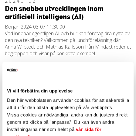
20240102
Den snabba utvecklingen inom
artificiell intelligens (AI)
Börjar: 2024-03-07 11:30:00
Vad innebär egentligen AI och hur kan företag dra nytta av
den nya tekniken? Välkommen på lunchföreläsning där
Anna Willstedt och Mathias Karlsson från Mindact reder ut
begreppen och visar på konkreta exempel.
När:
7 mars kl 11.30
Var:
Hotell Nissastigen
Vi vill förbättra din upplevelse
Program
Den här webbplatsen använder cookies för att säkerställa
att du får den bästa upplevelsen på vår webbplats.
• Lunch
Vissa cookies är nödvändiga, andra kan du justera direkt
genom att klicka på ”anpassa”. Du kan även ändra
• Föredrag av Anna & Mathias från Mindact
inställningarna när som helst på
vår sida för