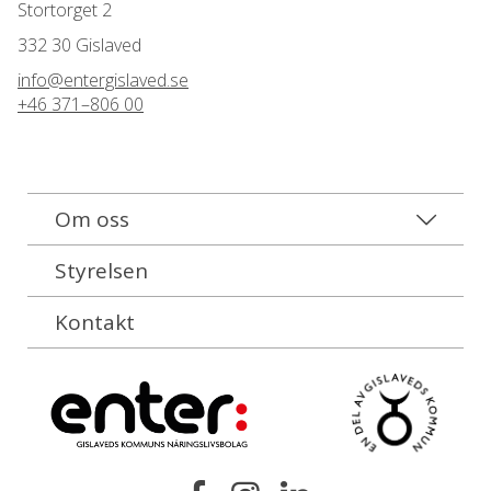
Stortorget 2
332 30 Gislaved
info@entergislaved.se
+46 371–806 00
Om oss
Styrelsen
Kontakt