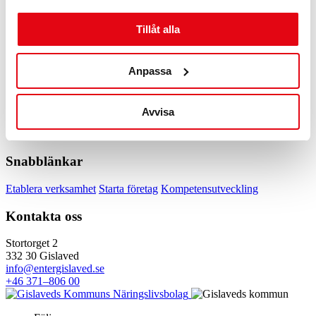
av Sveriges mest erfarna företag med fokus på omvärld och strategi.
Tillåt alla
Plats:
Vandalorum, Värnamo
Tid:
22 januari 2026 kl 8-10
Anpassa
Anmäl
Se fler kalendrar
Avvisa
Dela inlägget:
Snabblänkar
Etablera verksamhet
Starta företag
Kompetensutveckling
Kontakta oss
Stortorget 2
332 30 Gislaved
info@entergislaved.se
+46 371–806 00