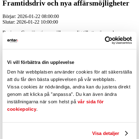
Framtidsdriv och nya affärsmöjligheter
Börjar: 2026-01-22 08:00:00
Slutar: 2026-01-22 10:00:00
Business Gnosjöregionen välkomnar dig till ett spännande
morgonseminarium där du kommer att få en presentation av de
viktigaste förändringarna som kommer att prägla året som kommer,
helt enkelt ”2026 i Backspegeln”.
Vi kommer att presentera de viktigaste trenderna och förändringarna
Vi vill förbättra din upplevelse
inom politik, ekonomi, samhälle och teknik som du behöver ha koll
på. Allt för att du på bästa sätt ska kunna förbereda dig och din
Den här webbplatsen använder cookies för att säkerställa
verksamhet för det kommande året.
att du får den bästa upplevelsen på vår webbplats.
Vissa cookies är nödvändiga, andra kan du justera direkt
Du kommer också att få en presentation av Docere’s och Business
Gnosjöregions kommande projekt ”Framtidsdriv”. Ett projekt där du
genom att klicka på ”anpassa”. Du kan även ändra
har möjlighet att delta för att öka din förmåga att, genom bättre koll
inställningarna när som helst på
vår sida för
på omvärlden och framtiden, kunna utveckla ditt eget företag och
cookiepolicy
.
dess verksamhet.
Föreläsare är Bobo af Ekenstam, VD för Docere Intelligence AB
och omvärlds- och framtidsanalytiker samt Jörgen Ramnelöv,
omvärldsanalytiker och innehållsansvarig för Buzzter som är
Visa detaljer
Sveriges största plattform för trender och förändringar. Docere är ett