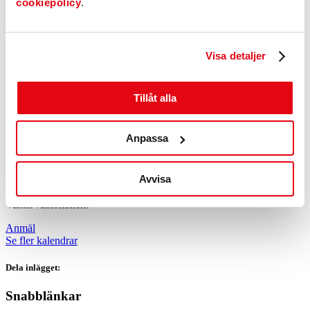
cookiepolicy
.
Bisnode Dun&Bradstreet är globalt marknadsledande med lokal
närvaro i över 200 länder och erbjuder relevanta lösningar inom data
& analys såsom kreditupplysningar, ägar- och adressregister för
exporterande företag.
Visa detaljer
Anmäl dig här
, senast 28 februari
Tillåt alla
Har anmälningstiden löpt ut? Ta kontakt med Matilda för att se om
det finns möjlighet att göra en anmälan.
Anpassa
Matilda Björk, Gislaved Näringsliv:
matilda@gna.se
Plats: Hotell Nissastigen, Gislaved
Avvisa
Tid: 8:00 – 9:30
Varmt välkommen!
Anmäl
Se fler kalendrar
Dela inlägget:
Snabblänkar