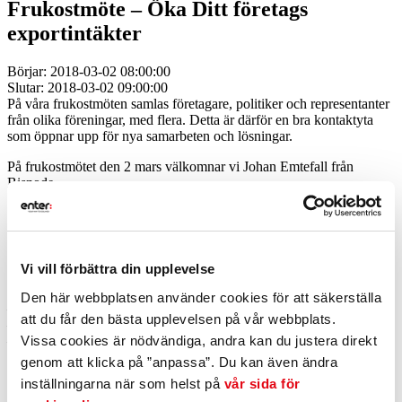
Frukostmöte – Öka Ditt företags
exportintäkter
Börjar: 2018-03-02 08:00:00
Slutar: 2018-03-02 09:00:00
På våra frukostmöten samlas företagare, politiker och representanter
från olika föreningar, med flera. Detta är därför en bra kontaktyta
som öppnar upp för nya samarbeten och lösningar.
På frukostmötet den 2 mars välkomnar vi Johan Emtefall från
Bisnode.
I en allt mer globaliserad affärsvärld blir det allt viktigare att ha
kontroll på vem man gör affärer med. Syftet med frukostmötet
2:mars är att deltagarna ska få ett antal ”aha” och
”ögonbrynshöjande” kunskaper ha med sig tillbaka till sitt dagliga
Vi vill förbättra din upplevelse
arbete. Exempel på agendapunkter:
Den här webbplatsen använder cookies för att säkerställa
– Kartan över världen idag. Viktigt att tänka på i olika länder
att du får den bästa upplevelsen på vår webbplats.
– Hur stor är risken att inte få betalt?
Vissa cookies är nödvändiga, andra kan du justera direkt
– Identifiering av utländska företag. Vem är vår affärspartner
(egentligen)?
genom att klicka på ”anpassa”. Du kan även ändra
inställningarna när som helst på
vår sida för
Johan Emtefall, Bisnode