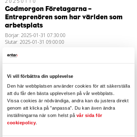
20250110
Godmorgon Företagarna –
Entreprenören som har världen som
arbetsplats
Börjar: 2025-01-31 07:30:00
Slutar: 2025-01-31 09:00:00
Hör Stefan Axelsson dela med sig av sin resa som
entreprenör med världen som sin spelplan. Under
morgonen får du en unik inblick i hur det är att bygga och
driva företag på en global arena. Stefan kommer att bjuda
Vi vill förbättra din upplevelse
på inspirerande historier, värdefulla insikter och tips om
Den här webbplatsen använder cookies för att säkerställa
hur du kan tänka stort, våga mer och skapa framgång i en
att du får den bästa upplevelsen på vår webbplats.
ständigt föränderlig värld.
Vissa cookies är nödvändiga, andra kan du justera direkt
• Hur håller man bollarna i luften utan att tappa fokus?
genom att klicka på ”anpassa”. Du kan även ändra
• Vad krävs för att lyckas på en internationell marknad?
inställningarna när som helst på
vår sida för
• Vilka utmaningar och möjligheter följer med att ha världen
cookiepolicy
.
som sin arbetsplats?