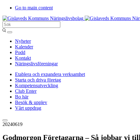
Go to main content
Sök
Entergislaved
Nyheter
Kalender
Podd
Kontakt
Näringslivsföreningar
Etablera och expandera verksamhet
Starta och driva företag
Kompetensutveckling
Club Enter
Bo här
Besök & upplev
Vårt uppdrag
20240619
Godmorgon Företagarna – Så jobbar vi ti