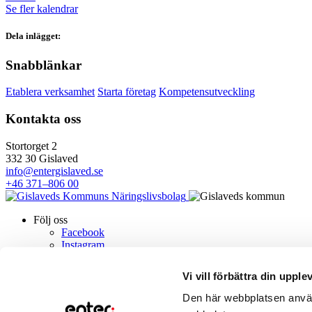
Se fler kalendrar
Dela inlägget:
Snabblänkar
Etablera verksamhet
Starta företag
Kompetensutveckling
Kontakta oss
Stortorget 2
332 30 Gislaved
info@entergislaved.se
+46 371–806 00
Följ oss
Facebook
Instagram
LinkedIn
Om oss
Vi vill förbättra din upple
Villkor för cookies
Styrelsen
Den här webbplatsen använd
Kontakt