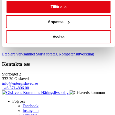
09.00 – Avslut
Tillåt alla
Anmäl
Se fler kalendrar
Anpassa
Dela inlägget:
Avvisa
Snabblänkar
Etablera verksamhet
Starta företag
Kompetensutveckling
Kontakta oss
Stortorget 2
332 30 Gislaved
info@entergislaved.se
+46 371–806 00
Följ oss
Facebook
Instagram