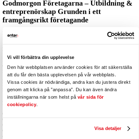
Godmorgon Företagarna – Utbildning &
entreprenörskap Grunden i ett
framgångsrikt företagande
Börjar: 2024-04-26 07:30:00
Slutar: 2024-04-26 09:00:00
Frukost och mingel för morgonpigga nätverkare.
Vi vill förbättra din upplevelse
Bli bjuden på frukost, mingla med andra företagare och inspireras av
duktiga och intressanta föreläsare. Vi startar morgonen kl 07.30 med
Den här webbplatsen använder cookies för att säkerställa
mingel och frukost följt av en timma med inspirerande föreläsare.
att du får den bästa upplevelsen på vår webbplats.
Föredragshållare:
Camilla Johansson, Rektor, Centrum för
Vissa cookies är nödvändiga, andra kan du justera direkt
livslångt lärande (CLL) samt Stefan Falkboman medgrundare av
genom att klicka på ”anpassa”. Du kan även ändra
UngDrive.
inställningarna när som helst på
vår sida för
Program:
cookiepolicy
.
07.30 – Frukost & mingel
08.00 – Programstart
08:05 – CLL – Centrum för livslångt lärande –
Visa detaljer
08:25 – Stefan Falkboman – Sverige största och mest populära
entreprenörsskapsutbildning