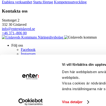
Etablera verksamhet
Starta företag
Kompetensutveckling
Kontakta oss
Stortorget 2
332 30 Gislaved
info@entergislaved.se
+46 371–806 00
Följ oss
Facebook
Instagram
LinkedIn
Om oss
Vi vill förbättra din upple
Villkor för cookies
Styrelsen
Den här webbplatsen använd
Kontakt
webbplats.
Vissa cookies är nödvändi
Nyhetsbrev
Field
ändra inställningarna när 
Namn
E-postadress
Visa detaljer
Jag ger mitt
samtycke
.