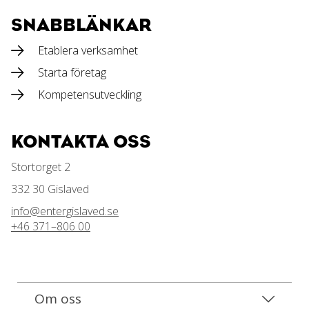
SNABBLÄNKAR
Etablera verksamhet
Starta företag
Kompetensutveckling
KONTAKTA OSS
Stortorget 2
332 30 Gislaved
info@entergislaved.se
+46 371–806 00
Om oss