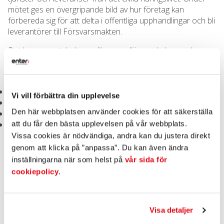
mötet ges en övergripande bild av hur företag kan
förbereda sig för att delta i offentliga upphandlingar och bli
leverantörer till Försvarsmakten.
Det kommer att belysas vilka grundläggande krav och
förväntningar Försvarsmakten ställer på sina leverantörer.
Det handlar bland annat om krav kopplade till:
leveransförmåga och robusthet
Vi vill förbättra din upplevelse
kvalitet, säkerhet och regelefterlevnad
Den här webbplatsen använder cookies för att säkerställa
informations- och säkerhetsskydd
kontinuitets- och beredskapsförmåga
att du får den bästa upplevelsen på vår webbplats.
Vissa cookies är nödvändiga, andra kan du justera direkt
genom att klicka på ”anpassa”. Du kan även ändra
Syftet är att ge företag en tydligare förståelse för vad som
inställningarna när som helst på
vår sida för
krävs för att kunna delta i upphandlingar och vara en
cookiepolicy
.
långsiktigt hållbar leverantör i ett totalförsvarsperspektiv.
Vi kommer även att få en genomgång av Myndigheten för
samhällsskydd och beredskaps (MSB) nyligen utskickade
Visa detaljer
skrivelse till företag om beredskap, med utgångspunkt i