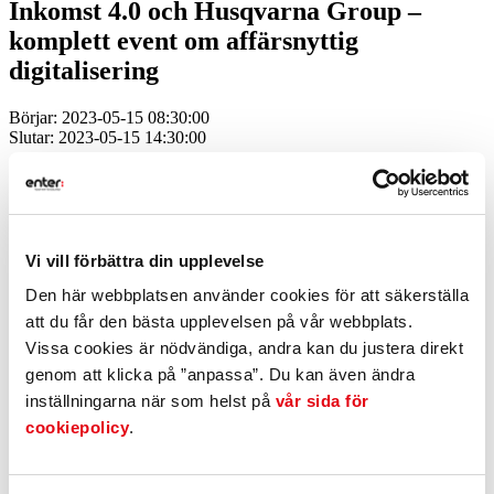
Inkomst 4.0 och Husqvarna Group –
komplett event om affärsnyttig
digitalisering
Börjar: 2023-05-15 08:30:00
Slutar: 2023-05-15 14:30:00
Efter fem år avrundar Almi Jönköping projektet Inkomst 4.0
och bjuder in till ett avslutningsevenemang tillsammans med
Husqvarna AB den 15/5.
Under dagen summeras projektet och vi får även lyssna till hur
Vi vill förbättra din upplevelse
Husqvarna arbetar med mätning och uppföljning i sitt dagliga
arbete. Det bjuds också på en visning av fabriken Husqvarna
Den här webbplatsen använder cookies för att säkerställa
EDGE som tillverkar motorsågskedjor.
att du får den bästa upplevelsen på vår webbplats.
Vissa cookies är nödvändiga, andra kan du justera direkt
genom att klicka på ”anpassa”. Du kan även ändra
Almi Jönköping driver projektet Inkomst 4.0 som syftar till att stärka
inställningarna när som helst på
vår sida för
länets industriföretag genom att öka sin mognad inom industriell
digitalisering. Projektet har handlat om till exempel
cookiepolicy
.
maskinuppkoppling, energieffektivisering och datadelning till
kunder/leverantörer. Flera goda exempel har tagits fram och
digitalisering på båda avancerad och enkel nivå har testats.