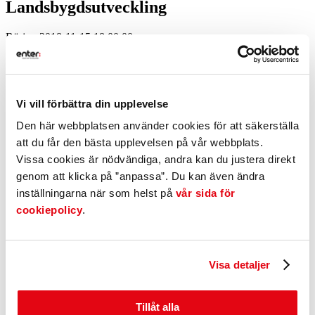
Landsbygdsutveckling
Börjar: 2018-11-15 18:00:00
Slutar: 2018-11-15 20:00:00
Inbjudan från Gislaveds kommun:
Föreläsningar med Nils Phillips från Röstånga och Johanna
Vi vill förbättra din upplevelse
Claesson från Smålandsstenar torsdag 15 november kl. 18 – 20
i Västbo hundhall, Isberga säteri, Smålandsstenar
Den här webbplatsen använder cookies för att säkerställa
att du får den bästa upplevelsen på vår webbplats.
Hur hänger samverkan, sammanhållning och service på
landsbygden ihop? Nils är ordförande i Röstånga Tillsammans och
Vissa cookies är nödvändiga, andra kan du justera direkt
delar erfarenheter kring finansiering, organisering och samverkan i
genom att klicka på ”anpassa”. Du kan även ändra
det lokala utvecklingsarbetet. Hur förvandlades en tom ladugård till
inställningarna när som helst på
vår sida för
en populär hundhall? Johanna driver Västbo hundhall på
föräldragården Isberga. Hon förverkligade det genom ett
cookiepolicy
.
Leaderprojekt och har idag många glada besökare.
Kom och lyssna på föreläsningarna om entreprenörskap, träffa
eldsjälar och ät hållbar mat.
Visa detaljer
Fritt inträde och mat, välkommen!
Anmälan senast måndag 12 november på:
Tillåt alla
gislaved.se/fokushallbarhet