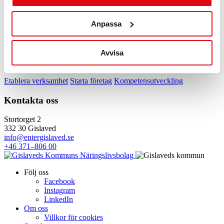
Anmäl
Se fler kalendrar
Anpassa
Dela inlägget:
Avvisa
Snabblänkar
Etablera verksamhet
Starta företag
Kompetensutveckling
Kontakta oss
Stortorget 2
332 30 Gislaved
info@entergislaved.se
+46 371–806 00
Följ oss
Facebook
Instagram
LinkedIn
Om oss
Villkor för cookies