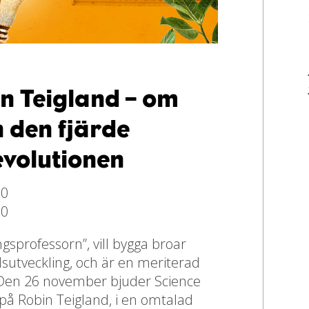
n Teigland – om
 den fjärde
evolutionen
00
00
ingsprofessorn”, vill bygga broar
sutveckling, och är en meriterad
. Den 26 november bjuder Science
E på Robin Teigland, i en omtalad