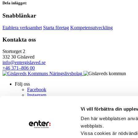
Dela inlägget:
Snabblänkar
Etablera verksamhet
Starta företag
Kompetensutveckling
Kontakta oss
Stortorget 2
332 30 Gislaved
info@entergislaved.se
+46 371–806 00
Följ oss
Facebook
Instagram
LinkedIn
Om oss
Vi vill förbättra din upple
Villkor för cookies
Styrelsen
Den här webbplatsen använd
Kontakt
webbplats.
Vissa cookies är nödvändi
Nyhetsbrev