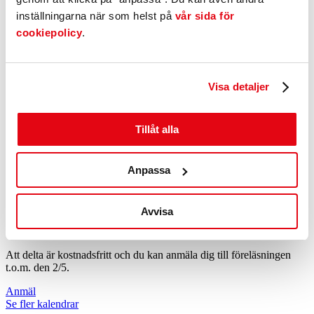
dessa nivåer.
• Ägare och ägardirektiv. Vad är det och hur ser det ut?
inställningarna när som helst på
vår sida för
• Ansvarsfrågor när du sitter i en styrelse
cookiepolicy
.
• Hur kan du tänka kring styrelsens sammansättning, ersättning och
incitament.
Visa detaljer
När?
Tillåt alla
Onsdagen den 4 maj 2022 kl 12:00 – 13:30
Var?
Anpassa
Online
Avvisa
Anmälan
Att delta är kostnadsfritt och du kan anmäla dig till föreläsningen
t.o.m. den 2/5.
Anmäl
Se fler kalendrar