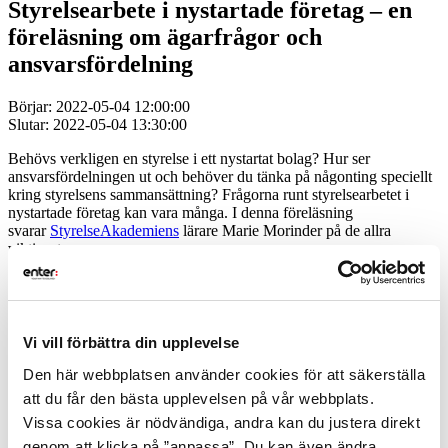
Styrelsearbete i nystartade företag – en
föreläsning om ägarfrågor och
ansvarsfördelning
Börjar: 2022-05-04 12:00:00
Slutar: 2022-05-04 13:30:00
Behövs verkligen en styrelse i ett nystartat bolag? Hur ser
ansvarsfördelningen ut och behöver du tänka på någonting speciellt
kring styrelsens sammansättning? Frågorna runt styrelsearbetet i
nystartade företag kan vara många. I denna föreläsning
svarar
StyrelseAkademiens
lärare Marie Morinder på de allra
viktigaste.
Vill du veta mer om hur en styrelse kan hjälpa ditt bolag att växa och
bli lönsamt? Vad du du som ägare behöver tänka på? Då är det här
en föreläsning för dig!
Vi vill förbättra din upplevelse
Följande punkter gås igenom:
Den här webbplatsen använder cookies för att säkerställa
• Varför ska ett nystartat företag ha en styrelse?
att du får den bästa upplevelsen på vår webbplats.
• De olika rollerna i en bolagsstyrning och deras olika uppdrag,
Vissa cookies är nödvändiga, andra kan du justera direkt
framför allt i ägardrivna bolag där samma person agerar på flera av
genom att klicka på ”anpassa”. Du kan även ändra