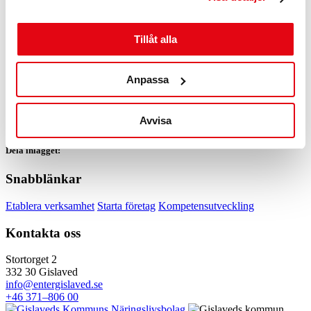
planera för framtiden för ditt företag.
Välkomna!
Tillåt alla
När:
den 19 januari 08:30-10:30
Plats:
Digital länk
Pris:
Kostnadsfritt
Anpassa
För vem:
Du som arbetar med besöksnäringen i Jönköpings län
Anmäl
Avvisa
Se fler kalendrar
Dela inlägget:
Snabblänkar
Etablera verksamhet
Starta företag
Kompetensutveckling
Kontakta oss
Stortorget 2
332 30 Gislaved
info@entergislaved.se
+46 371–806 00