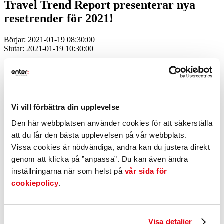
Travel Trend Report presenterar nya
resetrender för 2021!
Börjar: 2021-01-19 08:30:00
Slutar: 2021-01-19 10:30:00
Smålands Turism har köpt in Kairos Future senaste Travel
Trend Report och tisdagen den 19:e januari presenterar vi
resultaten i detalj
Coronakrisens har påverkat besöksnäringen på ett dramatiskt sätt.
Vi vill förbättra din upplevelse
Det råder ingen tvekan om att 2020 kommer att bli ett år som vår
bransch kommer att se tillbaka på under år framöver.
Den här webbplatsen använder cookies för att säkerställa
I Travel Trend Report 2020 har analysföretaget Kairos Future tittat
att du får den bästa upplevelsen på vår webbplats.
på hur den skandinaviska marknaden har reagerat och hur
resenärernas drömmar, önskningar, behov och krav har ändrats till
Vissa cookies är nödvändiga, andra kan du justera direkt
följd av pandemin. Undersökningar och analyser gjordes i oktober
genom att klicka på ”anpassa”. Du kan även ändra
2020 och rapporten ger dig en djupare förståelse för det nya normala
inställningarna när som helst på
vår sida för
och hjälper dig med ditt beslutsfattande i dessa osäkra tider.
cookiepolicy
.
Rapporten sammanfattar intressanta fakta om aktuella resetrender,
effekten av corona och potentialen för de kommande åren. Du får
inblick i hur skandinaviers beteenden förändrats och vilka
reseformer som ökar eller minskar. Allt för att du lättare ska kunna
Visa detaljer