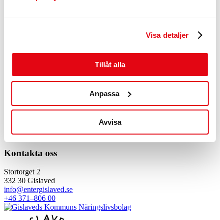
Om du känner dig det minsta sjuk ber vi dig stanna hemma och delta
digitalt istället.
Visa detaljer
Plats: Hotell Nissastigen eller Digitalt via Teams | Hotell
Nissastigen, STORTORGET 2, 332 30 Gislaved, Sverige
Tillåt alla
Anmäl
Se fler kalendrar
Anpassa
Dela inlägget:
Snabblänkar
Avvisa
Etablera verksamhet
Starta företag
Kompetensutveckling
Kontakta oss
Stortorget 2
332 30 Gislaved
info@entergislaved.se
+46 371–806 00