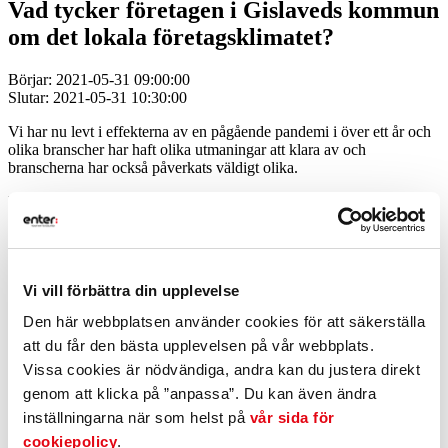
Vad tycker företagen i Gislaveds kommun
om det lokala företagsklimatet?
Börjar: 2021-05-31 09:00:00
Slutar: 2021-05-31 10:30:00
Vi har nu levt i effekterna av en pågående pandemi i över ett år och
olika branscher har haft olika utmaningar att klara av och
branscherna har också påverkats väldigt olika.
Men samtidigt så är det mycket som sker så som det alltid har och
ska göra, däribland kommunens viktiga arbete i
näringslivspåverkande frågor.
Enter och Svenskt Näringsliv, vill därför bjuda in dig till ett möte där
vi presenterar och samtalar om de betyg kommunens företag har gett
Vi vill förbättra din upplevelse
i den årliga enkäten om det lokala företagsklimatet. Med tanke på
Den här webbplatsen använder cookies för att säkerställa
läget så finns självklart möjligheten att delta digitalt.
att du får den bästa upplevelsen på vår webbplats.
Anmäl dig senast den 26 maj, länk till mötet skickas ut en
Vissa cookies är nödvändiga, andra kan du justera direkt
Teamslänk ett par dagar före mötet.
genom att klicka på ”anpassa”. Du kan även ändra
Digitalt tid för mötet är 09:15-10:30
inställningarna när som helst på
vår sida för
cookiepolicy
.
Maxantal på plats är 20 personer, så det är först till kvarn som gäller.