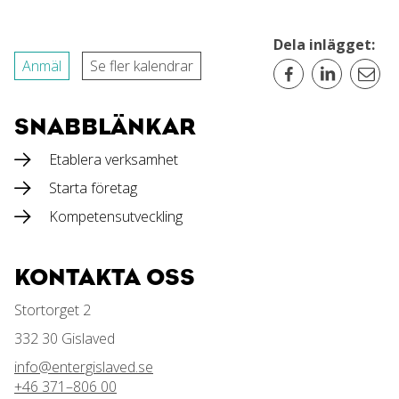
Dela inlägget:
Anmäl
Se fler kalendrar
SNABBLÄNKAR
Etablera verksamhet
Starta företag
Kompetensutveckling
KONTAKTA OSS
Stortorget 2
332 30 Gislaved
info@entergislaved.se
+46 371–806 00