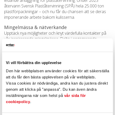
ledande anläggning för plaståtervinning. Under 2023
återvann Svensk Plaståtervinning (SPÅ) hela 25.000 ton
plastförpackningar – och nu får du chansen att se deras
imponerande arbete bakom kulisserna.
Mingelmässa & nätverkande
Upptäck nya möjligheter och knyt värdefulla kontakter på
vår inspirerande mingelmässa. Delta i engagerande
diskussioner om hur just din verksamhet kan bidra till
förbättrad återvinning och hållbarhet.
Festlig middag & Swedish Plastic Industry
Vi vill förbättra din upplevelse
Awards
Den här webbplatsen använder cookies för att säkerställa
Avsluta dagen med en minnesvärd middag där vi firar
att du får den bästa upplevelsen på vår webbplats.
branschens framgångar. Höjdpunkten på kvällen är
utdelningen av Swedish Plastic Industry Awards – ett
Vissa cookies är nödvändiga, andra kan du justera direkt
tillfälle att hylla innovation, kreativitet och engagemang i
genom att klicka på ”anpassa”. Du kan även ändra
plastindustrin.
inställningarna när som helst på
vår sida för
cookiepolicy
.
Exklusivt för medlemmar: Årsmöte SPIF
Dagen efter bjuder vi in alla medlemmar till SPIF:s årsmöte,