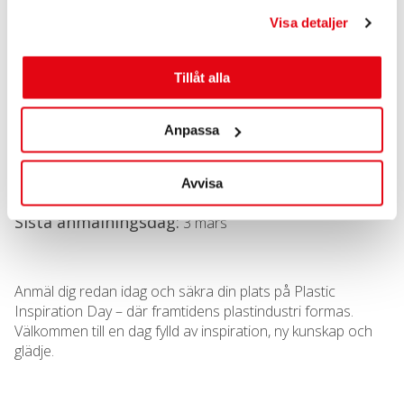
följt av en gemensam lunch.
Visa detaljer
När:
3 april
Tillåt alla
Var:
Svensk Plaståtervinning, Vickerkullavägen 2, Motala
Anpassa
Kostnad:
Medlem – 1495 kr/pers (exkl moms)
Avvisa
Icke medlem – 1995 kr/pers (exkl moms)
Sista anmälningsdag:
3 mars
Anmäl dig redan idag och säkra din plats på Plastic
Inspiration Day – där framtidens plastindustri formas.
Välkommen till en dag fylld av inspiration, ny kunskap och
glädje.