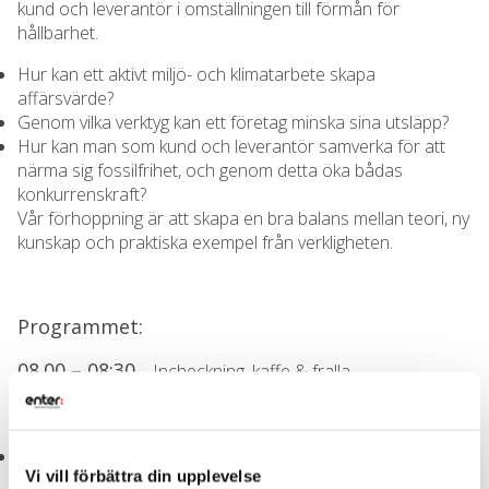
kund och leverantör i omställningen till förmån för
hållbarhet.
Hur kan ett aktivt miljö- och klimatarbete skapa
affärsvärde?
Genom vilka verktyg kan ett företag minska sina utsläpp?
Hur kan man som kund och leverantör samverka för att
närma sig fossilfrihet, och genom detta öka bådas
konkurrenskraft?
Vår förhoppning är att skapa en bra balans mellan teori, ny
kunskap och praktiska exempel från verkligheten.
Programmet:
08.00 – 08:30
– Incheckning, kaffe & fralla
08.30 – 10:00
– Digitalt program
H2 Green Steel
– Malin Baltzar, Environmental
Vi vill förbättra din upplevelse
Sustainability Manager