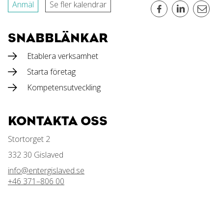
Anmäl
Se fler kalendrar
SNABBLÄNKAR
Etablera verksamhet
Starta företag
Kompetensutveckling
KONTAKTA OSS
Stortorget 2
332 30 Gislaved
info@entergislaved.se
+46 371–806 00