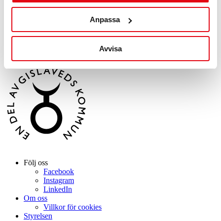
Kontakta oss
Anpassa
Stortorget 2
332 30 Gislaved
info@entergislaved.se
Avvisa
+46 371–806 00
Följ oss
Facebook
Instagram
LinkedIn
Om oss
Villkor för cookies
Styrelsen