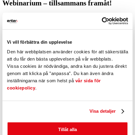
Webinarium – tillsammans framåt!
Börjar: 2020-04-30 08:30:00
Slutar: 2020-04-30 09:30:00
MartinSköld är forskaren från Handelshögskolan som delar sin tid
mellan akademi och företag.
Vi vill förbättra din upplevelse
I samarbete med Jonas Gallneby från FinnvedenSäljkraft och
BusinessGnosjöregionen kommer Martin att hålla ett kostnadsfritt
Den här webbplatsen använder cookies för att säkerställa
webinarium som riktar sig till företag och anställda i
Gnosjöregionen.
att du får den bästa upplevelsen på vår webbplats.
Webinariet baseras på Martins bok DubbeltEffektiv och förklarar
Vissa cookies är nödvändiga, andra kan du justera direkt
vad Scania har gjort för att nå en långsiktig mästarposition i världens
genom att klicka på ”anpassa”. Du kan även ändra
mest konkurrensutsatta bransch.
inställningarna när som helst på
vår sida för
Anmäl
cookiepolicy
.
Se fler kalendrar
Dela inlägget:
Visa detaljer
Snabblänkar
Etablera verksamhet
Starta företag
Kompetensutveckling
Tillåt alla