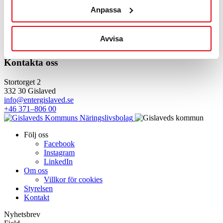
Anpassa
Snabblänkar
Avvisa
Etablera verksamhet
Starta företag
Kompetensutveckling
Kontakta oss
Stortorget 2
332 30 Gislaved
info@entergislaved.se
+46 371–806 00
Följ oss
Facebook
Instagram
LinkedIn
Om oss
Villkor för cookies
Styrelsen
Kontakt
Nyhetsbrev