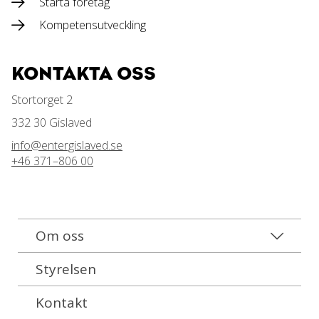
Starta företag
Kompetensutveckling
KONTAKTA OSS
Stortorget 2
332 30 Gislaved
info@entergislaved.se
+46 371–806 00
Om oss
Styrelsen
Kontakt