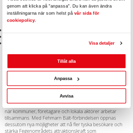
Parallellt med lanseringen genomförs flera konkreta
genom att klicka på ”anpassa”. Du kan även ändra
satsningar som ska göra det enklare att upptäcka och
inställningarna när som helst på
vår sida för
uppleva området.
cookiepolicy
.
En ny turistkarta över området har tagits fram.
En ny webbplats,
fegenoutdoor.se
, har lanserats.
En ny logotyp introduceras för att skapa en tydlig och
Visa detaljer
enhetlig identitet för området.
Tillåt alla
Inför årets säsong flyttas även turistinformationen till
Fegenkiosken, som drivs av Stefanie och Burghard, ägare
Anpassa
till Fegens vandrarhem. Flytten skapar en mer samlad,
lättillgänglig och helårsöppen informationspunkt för både
besökare och invånare.
Avvisa
– Det här är ett tydligt exempel på vad vi kan åstadkomma
när kommuner, företagare och lokala aktörer arbetar
tillsammans. Med Fehmarn Bält-förbindelsen öppnas
dessutom nya möjligheter att nå fler tyska besökare och
stärka Fegenområdets attraktionskraft som