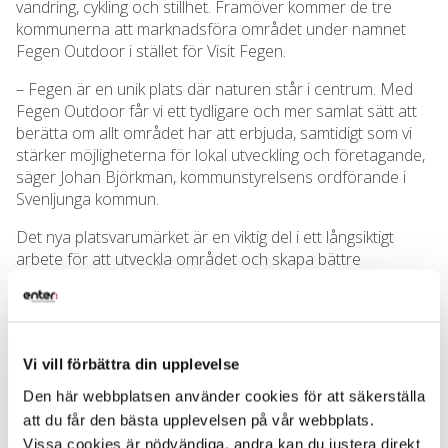
vandring, cykling och stillhet. Framöver kommer de tre
kommunerna att marknadsföra området under namnet
Fegen Outdoor i stället för Visit Fegen.
– Fegen är en unik plats där naturen står i centrum. Med
Fegen Outdoor får vi ett tydligare och mer samlat sätt att
berätta om allt området har att erbjuda, samtidigt som vi
stärker möjligheterna för lokal utveckling och företagande,
säger Johan Björkman, kommunstyrelsens ordförande i
Svenljunga kommun.
Det nya platsvarumärket är en viktig del i ett långsiktigt
arbete för att utveckla området och skapa bättre
förutsättningar för både besöksnäring och lokal service.
– Vi har en tydlig ambition att göra Fegen till en ännu
starkare destination för natur- och friluftsliv. Lanseringen
av Fegen Outdoor är ett viktigt steg i det arbetet och ger
Vi vill förbättra din upplevelse
oss bättre möjligheter att sätta området på kartan både
Den här webbplatsen använder cookies för att säkerställa
nationellt och internationellt, säger Anton Sjödell,
att du får den bästa upplevelsen på vår webbplats.
kommunstyrelsens ordförande i Gislaveds kommun.
Vissa cookies är nödvändiga, andra kan du justera direkt