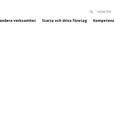
NYHETER
SÖK
ENTERGISLAVED
pandera verksamhet
Starta och driva företag
Kompetens