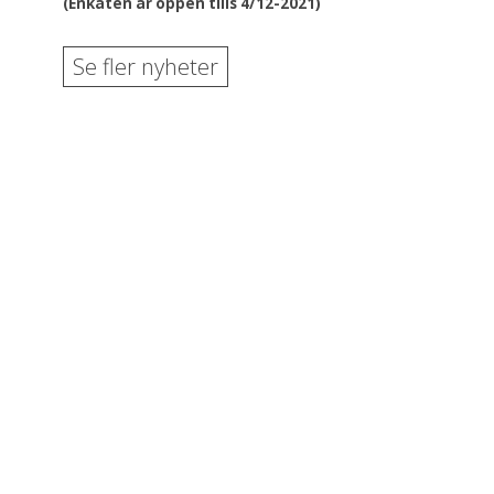
(Enkäten är öppen tills 4/12-2021)
Se fler nyheter