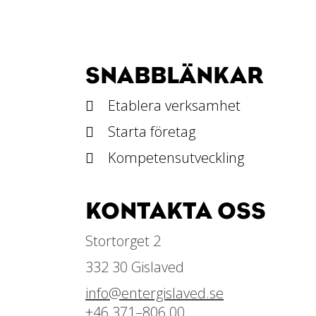
SNABBLÄNKAR
Etablera verksamhet
Starta företag
Kompetensutveckling
KONTAKTA OSS
Stortorget 2
332 30 Gislaved
info@entergislaved.se
+46 371–806 00