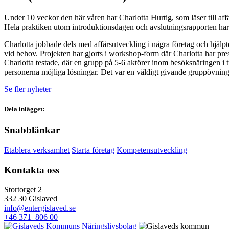
Under 10 veckor den här våren har Charlotta Hurtig, som läser till af
Hela praktiken utom introduktionsdagen och avslutningsrapporten har gj
Charlotta jobbade dels med affärsutveckling i några företag och hjälpte
vid behov. Projekten har gjorts i workshop-form där Charlotta har pr
Charlotta testade, där en grupp på 5-6 aktörer inom besöksnäringen i 
personerna möjliga lösningar. Det var en väldigt givande gruppövning 
Se fler nyheter
Dela inlägget:
Snabblänkar
Etablera verksamhet
Starta företag
Kompetensutveckling
Kontakta oss
Stortorget 2
332 30 Gislaved
info@entergislaved.se
+46 371–806 00