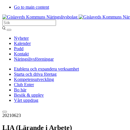
Go to main content
Sök
Entergislaved
Nyheter
Kalender
Podd
Kontakt
Näringslivsföreningar
Etablera och expandera verksamhet
Starta och driva företag
Kompetensutveckling
Club Enter
Bo här
Besök & upplev
Vårt uppdrag
20210623
LIA (Lärande i Arbete)