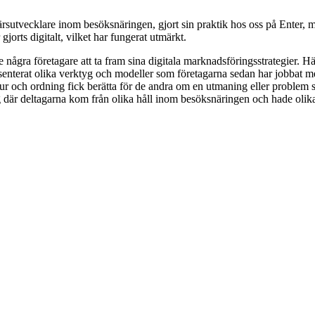
färsutvecklare inom besöksnäringen, gjort sin praktik hos oss på Enter,
orts digitalt, vilket har fungerat utmärkt.
 några företagare att ta fram sina digitala marknadsföringsstrategier. H
esenterat olika verktyg och modeller som företagarna sedan har jobbat 
tur och ordning fick berätta för de andra om en utmaning eller problem s
där deltagarna kom från olika håll inom besöksnäringen och hade olika 