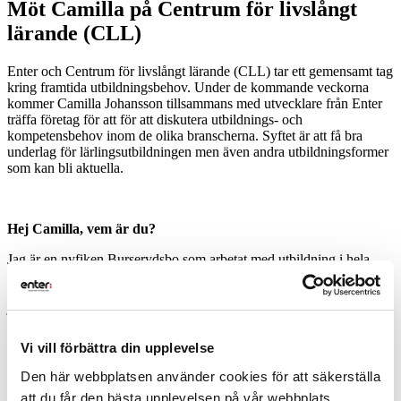
Möt Camilla på Centrum för livslångt
lärande (CLL)
Enter och Centrum för livslångt lärande (CLL) tar ett gemensamt tag
kring framtida utbildningsbehov. Under de kommande veckorna
kommer Camilla Johansson tillsammans med utvecklare från Enter
träffa företag för att för att diskutera utbildnings- och
kompetensbehov inom de olika branscherna. Syftet är att få bra
underlag för lärlingsutbildningen men även andra utbildningsformer
som kan bli aktuella.
Hej Camilla, vem är du?
Jag är en nyfiken Burserydsbo som arbetat med utbildning i hela
mitt liv, både som undervisande lärare och med skolutvecklande
uppdrag, ofta i samarbete med näringslivet. När jag inte jobbar trivs
jag med familj och vänner, gärna vid havet eller i svampskogen.
Vi vill förbättra din upplevelse
Du är ny på din tjänst, vad jobbar du med?
Den här webbplatsen använder cookies för att säkerställa
att du får den bästa upplevelsen på vår webbplats.
Jag är biträdande rektor på CLL där jag främst arbetar med