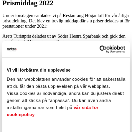
Prismiddag 2022
Under torsdagen samlades vi på Restaurang Höganloft för vår årliga
prisutdelning. Det blev en trevlig middag där sju priser delades ut för
prestationer under 2021:
Årets Turistpris delades ut av Södra Hestra Sparbank och gick den
här gången till Scandinavian Kartway.
Årets Butik är ett pris som är framröstat av folket och här var det
Hälsomixen i Smålandsstenar som tog hem segern. Priset delades ut
av Handelsbanken.
Vi vill förbättra din upplevelse
Årets Ambassadör blev Sven Hedlund, och där delades priset ut av
SEB.
Den här webbplatsen använder cookies för att säkerställa
att du får den bästa upplevelsen på vår webbplats.
Årets Attraktivitet gick till Junic Arena, och priset delades ut av
Swedbank.
Vissa cookies är nödvändiga, andra kan du justera direkt
genom att klicka på ”anpassa”. Du kan även ändra
Årets Företag utses och delas årligen ut av Företagarna
inställningarna när som helst på
vår sida för
Gnosjöregionen och den här gången gick priset till STOLAB.
cookiepolicy
.
Pris för Årets nytänkare gick till Kristin Nilsson och Jacob Nilsson
på Reelab. Priset delades ut av Science Park.