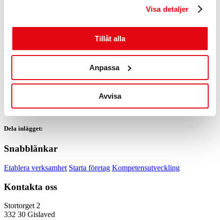
Pris för Årets UF-företag gick till BreadEx och delades ut av
Visa detaljer
Gislaved Innovation & Design.
Vi tackar alla som kom och gjorde kvällen så lyckad.
Tillåt alla
Anpassa
Avvisa
Se fler nyheter
Dela inlägget:
Snabblänkar
Etablera verksamhet
Starta företag
Kompetensutveckling
Kontakta oss
Stortorget 2
332 30 Gislaved