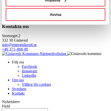
Anpassa
Snabblänkar
Avvisa
Etablera verksamhet
Starta företag
Kompetensutveckling
Kontakta oss
Stortorget 2
332 30 Gislaved
info@entergislaved.se
+46 371–806 00
Följ oss
Facebook
Instagram
LinkedIn
Om oss
Villkor för cookies
Styrelsen
Kontakt
Nyhetsbrev
Field