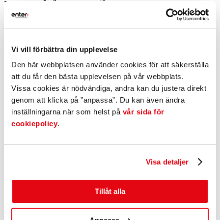
Rösta på Årets Butik 2024
Nu har det blivit dags att rösta på Årets Butik 2024.
Priset avser 2023 års prestation och kommer att delas ut i samband
Vi vill förbättra din upplevelse
med Näringslivsgalan den 12 april på Restaurang Höganloft.
Den här webbplatsen använder cookies för att säkerställa
De nominerade är:
att du får den bästa upplevelsen på vår webbplats.
HotBox Burgers, Gislaved
Vissa cookies är nödvändiga, andra kan du justera direkt
ICA Supermarket, Anderstorp
genom att klicka på ”anpassa”. Du kan även ändra
Stadium Outlet, Gislaved
Tilia Trädgård, Smålandsstenar
inställningarna när som helst på
vår sida för
cookiepolicy
.
Läs nomineringarna och rösta här
Visa detaljer
Du kan rösta fram till och med den 11 februari
Tillåt alla
Se fler nyheter
Dela inlägget: