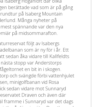
 Isaberg Höganloft där olika
gen berättade vad som är på gång
 rundtur på Isaberg Mountain
derlund. Många nyheter på
n mest spännande var den nya
emiär på midsommarafton.
naturreservat följt av Isabergs
adelbanan som är ny för i år. Ett
tt sedan åka vidare till Kallfeldts
h nästa stopp var Anderstorps
geltornet en bit in i skogen.
torp och svängde förbi vattenhjulet
sen, minigolfbanan vid Rosa
ick sedan vidare mot Sunnaryd
reservatet Draven och även där
 Väl framme i Sunnaryd var det dags