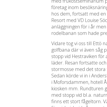
med frukostseminarium på
företag inom besöksnärin
hos dem, fortsatt med en
Resort med VD Louise Sö
anläggningen för i år me
rodelbanan som hade pr
Vidare tog vi oss till Ettö 
golfbana där vi även såg p
stopp vid Hestraviken för a
läder. Resan fortsatte oc
stormosse med det stora få
Sedan körde vi in i Anders
i Moforsdammen, hotell Å
kiosken mm. Rundturen g
med stopp vid bl.a. natur
finns ett stort fågeltorn.