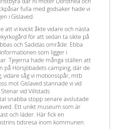
turistbyrå där ni möter Dorothea och
ckpåsar fulla med godsaker hade vi
gen i Gislaved.
att vi kvickt åkte vidare och nästa
kyrkogård för att sedan ta sikte på
bbas och Sadidas område. Ebba
tinformationen som ligger i
r. Tjejerna hade många ställen att
. in på Hörsjöbadets camping, där de
, vidare såg vi motionsspår, mtb
oss mot Gislaved stannade vi vid
tenar vid Villstads
tal snabba stopp senare avslutade
slaved. Ett unikt museum som är
ast och läder. Här fick en
ustrins tidsresa inom kommunen.