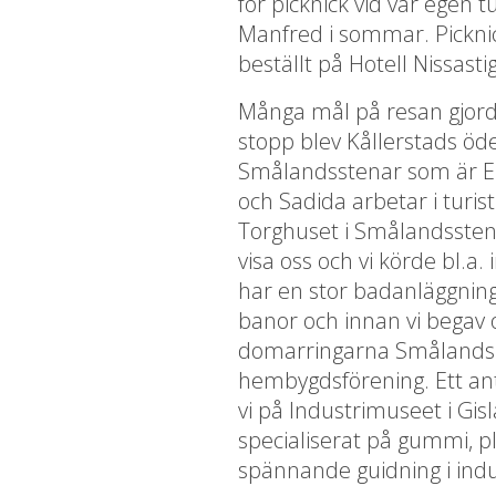
för picknick vid vår egen 
Manfred i sommar. Pickni
beställt på Hotell Nissasti
Många mål på resan gjorde 
stopp blev Kållerstads öde
Smålandsstenar som är E
och Sadida arbetar i turis
Torghuset i Smålandsstena
visa oss och vi körde bl.a
har en stor badanläggning
banor och innan vi begav 
domarringarna Smålands S
hembygdsförening. Ett an
vi på Industrimuseet i Gi
specialiserat på gummi, pl
spännande guidning i ind