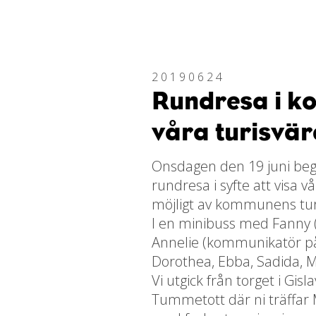
20190624
Rundresa i 
våra turisvä
Onsdagen den 19 juni beg
rundresa i syfte att visa 
möjligt av kommunens tur
I en minibuss med Fanny (
Annelie (kommunikatör på 
Dorothea, Ebba, Sadida, Ma
Vi utgick från torget i Gis
Tummetott där ni träffar 