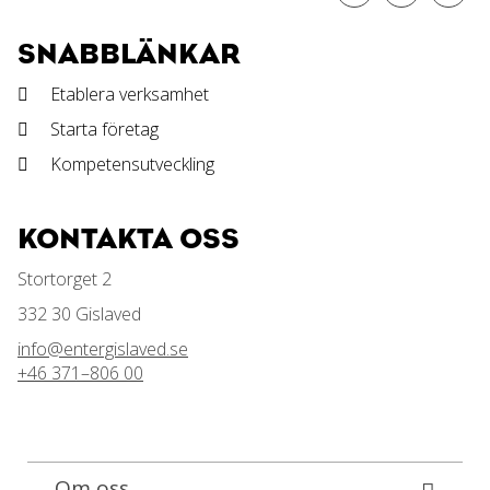
SNABBLÄNKAR
Etablera verksamhet
Starta företag
Kompetensutveckling
KONTAKTA OSS
Stortorget 2
332 30 Gislaved
info@entergislaved.se
+46 371–806 00
Om oss