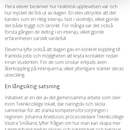
Flera elever beskriver hur realistisk upplevelsen var och
hur mycket de fick ut av dagen. En elev uttryckte att det
kändes som en riktig intervju, fast i skolmiljö, vilket gjorde
det både tryggt och lärorikt. För många var det också
första gången de deltog i en intervju, vilket gjorde
erfarenheten särskilt värdefull.
Eleverna lyfte också att dagen gav en konkret koppling till
framtida jobb och möjligheten att knyta kontakter redan
innan studenten. För de som önskar erbjuds även
återkoppling på intervjuerna, vilket ytterligare stärker deras
utveckling.
En långsiktig satsning
Initiativet är en del av det gemensamma arbete som sker
inom Teknikcollege lokalt, där näringsliv och skola
samverkar för att stärka kompetensförsörjningen i
regionen. Johanna Arvidsson, processledare Teknikcollege
Västra Småland, lyfter frågan om hur man kan skapa mer
sammanhang mellan skolan och näringslivet och betonar