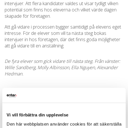
intervjuer. Att flera kandidater valdes ut visar tydligt vilken
potential som finns hos eleverna och vilket värde dagen
skapade för företagen.
Att gå vidare i processen bygger samtidigt på elevens eget
intresse. För de elever som vill ta nästa steg bokas
intervjuer in hos företagen, där det finns goda möjligheter
att gå vidare till en anställning.
De fyra elever som gick vidare till nästa steg. Från vänster:
Wille Sandberg, Molly Albinsson, Ella Nguyen, Alexander
Hedman.
Konkret nytta för näringslivet
Urvalet baserades på flera faktorer där elevernas
inskickade CV, tillgänglighet, punktlighet och intryck under
Vi vill förbättra din upplevelse
intervjuerna vägdes in. Samtidigt var det helheten som
Den här webbplatsen använder cookies för att säkerställa
avgjorde.