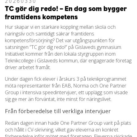
20260330
TC gör dig redo! – En dag som bygger
framtidens kompetens
Hur skapar vi en starkare koppling mellan skola och
näringsliv och samtidigt säkrar framtidens
kompetensförsörjning? Det var utgångspunkten för
satsningen ”TC gör dig redo!” på Gislaveds gymnasium.
Initiativet kommer från den lokala styrgruppen inom
Teknikcollege i Gislaveds kommun, där engagerade företag
driver arbetet framåt.
Under dagen fick elever i årskurs 3 på teknikprogrammet
möta representanter från EAB, Norma och One Partner
Group i intensiva speedintervjuer, ett upplägg som visade
sig ge mer än förväntat, inte minst för näringslivet.
Från förberedelse till verkliga intervjuer
Redan dagen innan hade One Partner Group varit på plats
och hållit i CV-skrivning, vilket gav eleverna en konkret
förberedelse inför mötet med företagen. Eleverna skickade