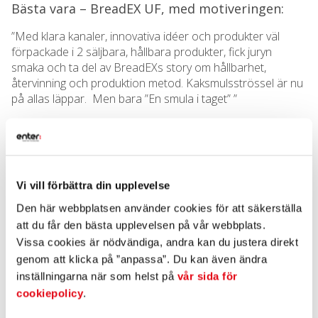
Bästa vara – BreadEX UF, med motiveringen:
”Med klara kanaler, innovativa idéer och produkter väl
förpackade i 2 säljbara, hållbara produkter, fick juryn
smaka och ta del av BreadEXs story om hållbarhet,
återvinning och produktion metod. Kaksmulsströssel är nu
på allas läppar. Men bara ”En smula i taget” ”
Bästa innovation – Retry UF, med motiveringen:
”Via sin affärsidé och sitt innovativa tänk kring gamla UF
produkter och sin plattform för UF företag möjliggör man
att UF kan nå ut, samtidigt som man miljömässigt hanterar
Vi vill förbättra din upplevelse
överblivna restlager på ett hållbart och vinstdrivande sätt.”
Den här webbplatsen använder cookies för att säkerställa
att du får den bästa upplevelsen på vår webbplats.
Samtliga vinnare erhöll ett värdebevis på 2 000 kronor som
de kan använda i sina UF företag
Vissa cookies är nödvändiga, andra kan du justera direkt
genom att klicka på ”anpassa”. Du kan även ändra
inställningarna när som helst på
vår sida för
cookiepolicy
.
Kort information om vinnarna: