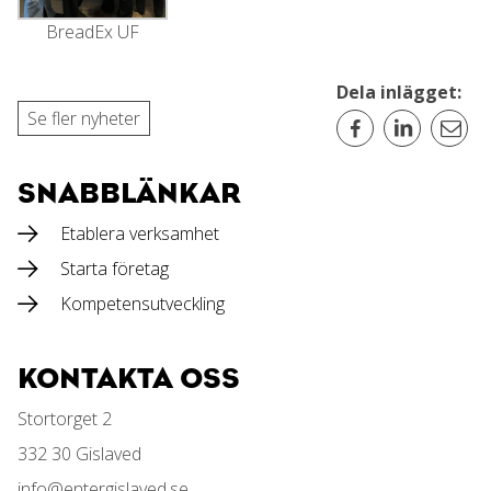
BreadEx UF
Dela inlägget:
Se fler nyheter
SNABBLÄNKAR
Etablera verksamhet
Starta företag
Kompetensutveckling
KONTAKTA OSS
Stortorget 2
332 30 Gislaved
info@entergislaved.se