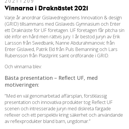
20211209
Vinnarna i Draknästet 2021
Varje år anordnar Gislavedregionens Innovation & design
(GRID) tillsammans med Gislaveds Gymnasium och Enter
ett Draknäste för UF företagen. UF företagen får pitcha sin
idé inför en hård men rättvis jury. I år bestod juryn av Erik
Larsson från Swedbank, Nanne Abdurahmanovic från
Enter Gislaved, Patrik Eld från Puls Bemanning och Lars
Rubensson från Plastprint samt ordförande i GRID.
Och vinnarna blev:
Bästa presentation – Reflect UF, med
motiveringen:
”Med en väl genomarbetad affärsplan, förstklassig
presentation och innovativa produkter tog Reflect UF
scenen och intresserade juryn med diskreta färgade
reflexer och ett perspektiv kring säkerhet och användande
av reflexprodukter bland barn, ungdomar.”